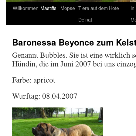
Willkommen
Mastiffs
Möpse
Tiere auf dem Hofe
In
Deinat
Me
Baronessa Beyonce zum Kels
Genannt Bubbles. Sie ist eine wirklich 
Hündin, die im Juni 2007 bei uns einzo
Farbe: apricot
Wurftag: 08.04.2007