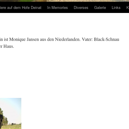
iere auf dem Hofe Deinat
In Memories
Diverses
Galerie
Links
K
in ist Monique Jansen aus den Niederlanden. Vater: Black-Schnau
r Haus.