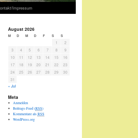
ontakt/Impressum
August 2026
M
D
M
D
F
S
S
1
2
3
4
5
6
7
8
9
10
11
12
13
14
15
16
17
18
19
20
21
22
23
24
25
26
27
28
29
30
31
« Jul
Meta
Anmelden
Beitrags-Feed (
RSS
)
Kommentare als
RSS
WordPress.org